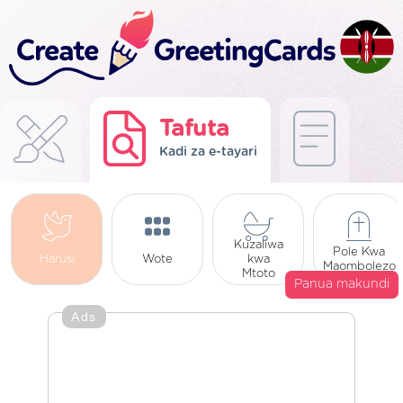
Tafuta
Kadi za e-tayari
Kuzaliwa
Pole Kwa
Harusi
Wote
kwa
Maombolezo
Mtoto
Panua makundi
Ads