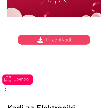
Hifadhi kadi
Upendo
: