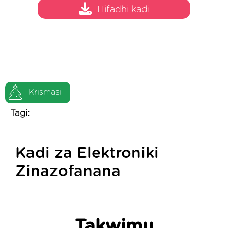
Hifadhi kadi
Krismasi
Tagi:
Kadi za Elektroniki
Zinazofanana
Takwimu