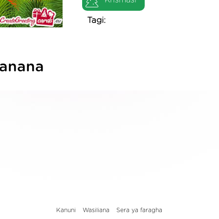
Krismasi
Tagi:
fanana
Kanuni
Wasiliana
Sera ya faragha