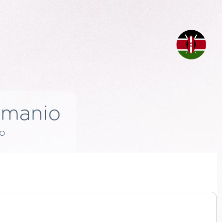
amanio
o