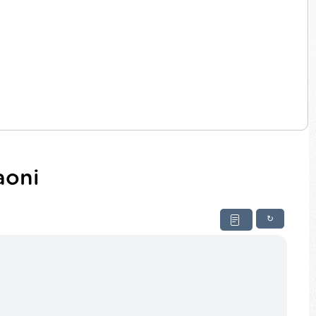
aoni
↻